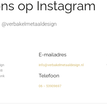
ons op Instagram
@verbakelmetaaldesign
E-mailadres
ign
info@verbakelmetaaldesign.nl
38
Telefoon
onk
06 – 53909697