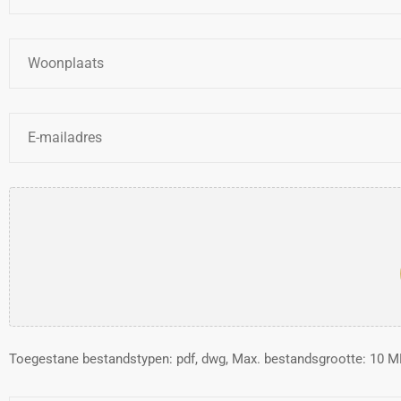
Woonplaats
*
E-
mailadres
*
Bestanden
Toegestane bestandstypen: pdf, dwg, Max. bestandsgrootte: 10 MB