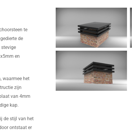
choorsteen te
gedierte de
 stevige
00x5mm en
m, waarmee het
ructie zijn
kplaat van 4mm
dige kap.
 de stijl van het
door ontstaat er