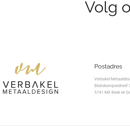
Volg 
Postadres
Verbakel Metaaldes
Blokskampsedreef 
5741 MX Beek en D