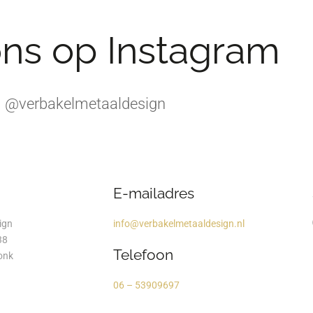
ons op Instagram
@verbakelmetaaldesign
E-mailadres
ign
info@verbakelmetaaldesign.nl
38
Telefoon
onk
06 – 53909697