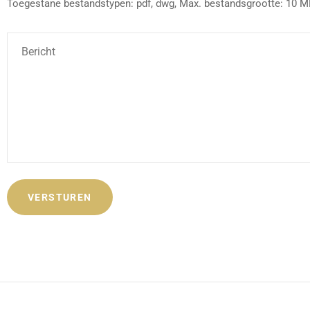
Toegestane bestandstypen: pdf, dwg, Max. bestandsgrootte: 10 MB
Bericht
*