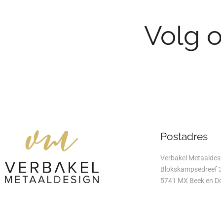
Volg 
Postadres
Verbakel Metaaldes
Blokskampsedreef 
5741 MX Beek en D