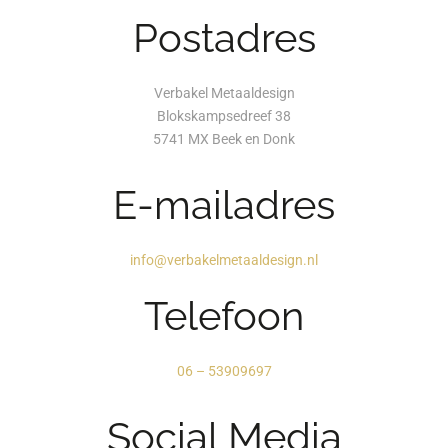
Postadres
Verbakel Metaaldesign
Blokskampsedreef 38
5741 MX Beek en Donk
E-mailadres
info@verbakelmetaaldesign.nl
Telefoon
06 – 53909697
Social Media