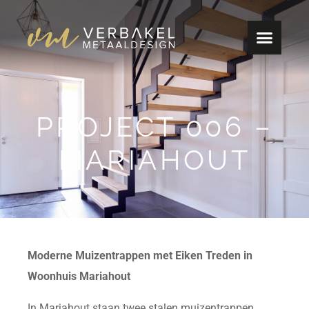
PROJECT 006 –
MARIAHOUT
Moderne Muizentrappen met Eiken Treden in
Woonhuis Mariahout
In Mariahout staan twee stalen muizentrappen,