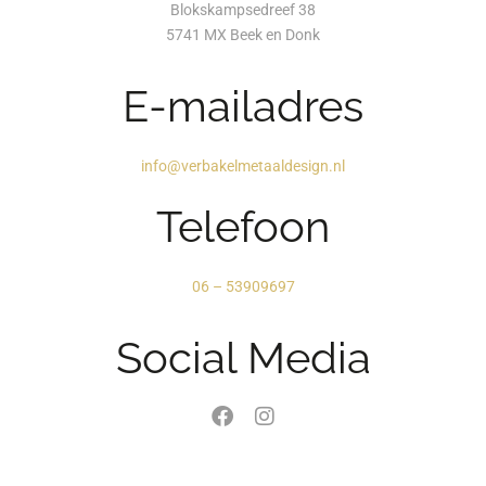
Blokskampsedreef 38
5741 MX Beek en Donk
E-mailadres
info@verbakelmetaaldesign.nl
Telefoon
06 – 53909697
Social Media