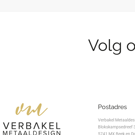
Volg 
Postadres
Verbakel Metaaldes
Blokskampsedreef 
5741 MX Beek en D