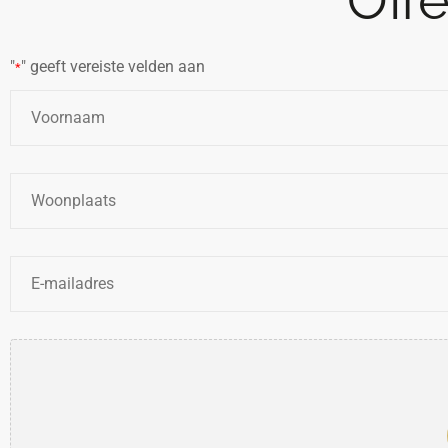
Off
"
" geeft vereiste velden aan
*
Naam
*
Woonplaats
*
E-
mailadres
*
Bestanden