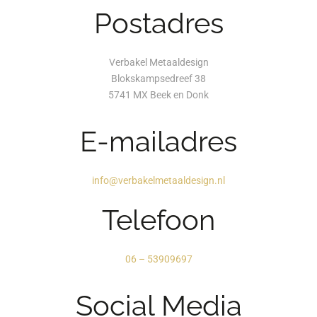
Postadres
Verbakel Metaaldesign
Blokskampsedreef 38
5741 MX Beek en Donk
E-mailadres
info@verbakelmetaaldesign.nl
Telefoon
06 – 53909697
Social Media