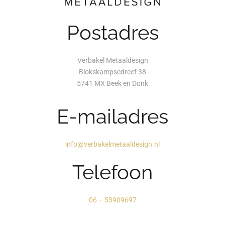
Postadres
Verbakel Metaaldesign
Blokskampsedreef 38
5741 MX Beek en Donk
E-mailadres
info@verbakelmetaaldesign.nl
Telefoon
06 – 53909697