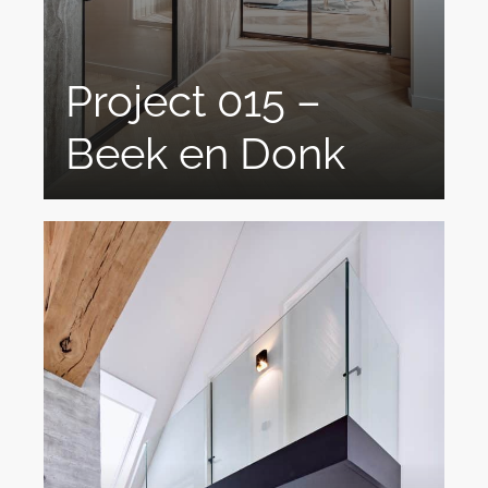
Project 015 –
Beek en Donk
Exclusieve Stalen Taatsdeuren En Kozijnen
Door Hanssen ID Ontdek de...