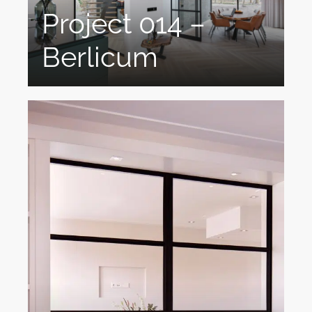
Project 014 –
Berlicum
Unieke Glazen Stalen Pui En Taatsdeur Met
FritsJurgens Systeem Ontdek...