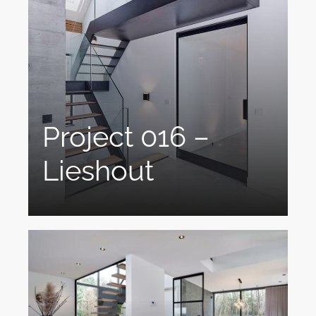
Project 016 –
Lieshout
Minimalistische Stalen Taatsdeur Met
FritsJurgens Systeem Ontdek de ultieme
combinatie...